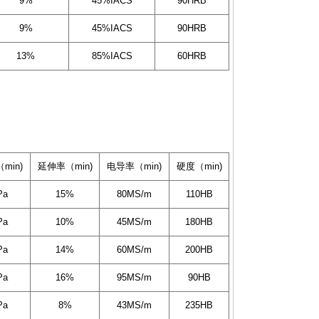
9%
45%IACS
90HRB
9%
45%IACS
90HRB
13%
85%IACS
60HRB
min)
延伸率（min)
电导率（min)
硬度（min)
Pa
15%
80MS/m
110HB
Pa
10%
45MS/m
180HB
Pa
14%
60MS/m
200HB
Pa
16%
95MS/m
90HB
Pa
8%
43MS/m
235HB