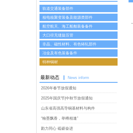
轨道交通装备部件
核电核聚变装备及能源类部件
航空航天、海工船舶装备备件
大口径无缝旋压管
非晶、磁性材料、有色铸轧部件
冶金及有色装备备件
特种铜材
最新动态
News inform
2026年春节放假通知
2025年国庆节|中秋节放假通知
山东省高强高导铜基材料与构件
“翰墨飘香，举樽相逢”
勠力同心 砥砺奋进